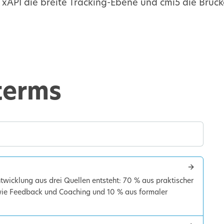
,
xAPI
die breite Tracking-Ebene und cmi5 die Brück
terms
wicklung aus drei Quellen entsteht: 70 % aus praktischer
 wie Feedback und Coaching und 10 % aus formaler