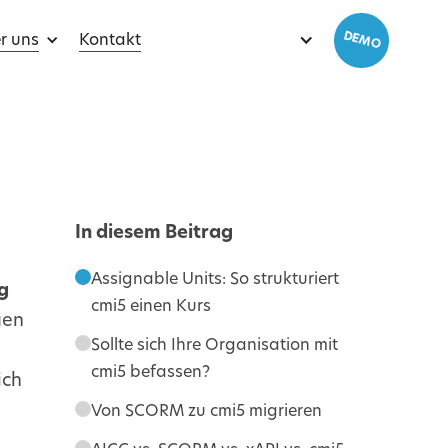
DEMO
r uns
Kontakt
In diesem Beitrag
Assignable Units: So strukturiert
g
cmi5 einen Kurs
gen
Sollte sich Ihre Organisation mit
cmi5 befassen?
ich
Von SCORM zu cmi5 migrieren