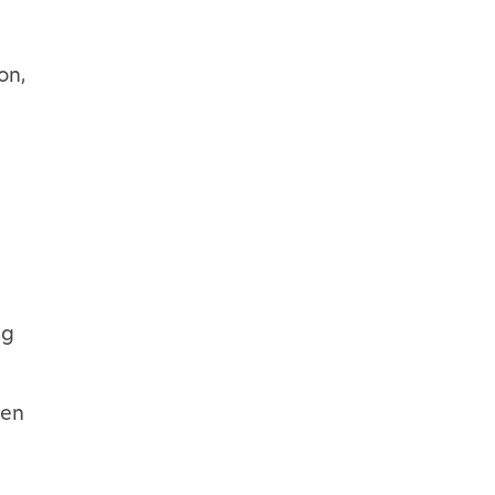
on,
ng
nen