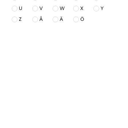
U
V
W
X
Y
Z
Å
Ä
Ö