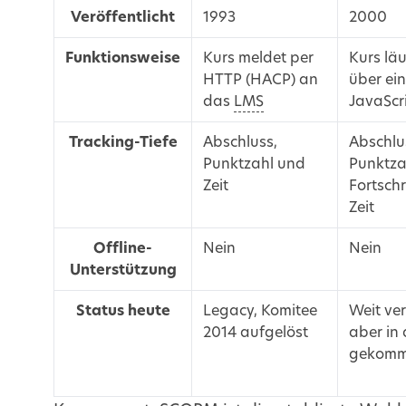
Veröffentlicht
1993
2000
Funktionsweise
Kurs meldet per
Kurs läu
HTTP (HACP) an
über ei
das
LMS
JavaScr
Tracking-Tiefe
Abschluss,
Abschlu
Punktzahl und
Punktza
Zeit
Fortschr
Zeit
Offline-
Nein
Nein
Unterstützung
Status heute
Legacy, Komitee
Weit ver
2014 aufgelöst
aber in 
gekom