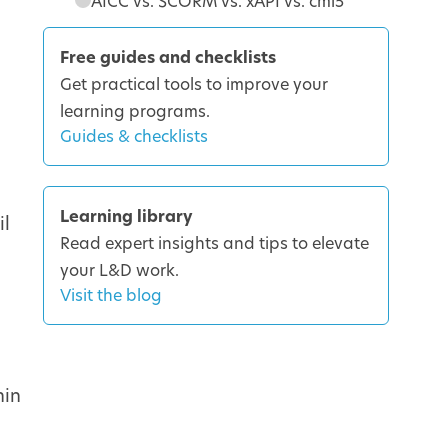
AICC vs. SCORM vs. xAPI vs. cmi5
Free guides and checklists
Get practical tools to improve your
learning programs.
Guides & checklists
Learning library
il
Read expert insights and tips to elevate
your L&D work.
Visit the blog
hin