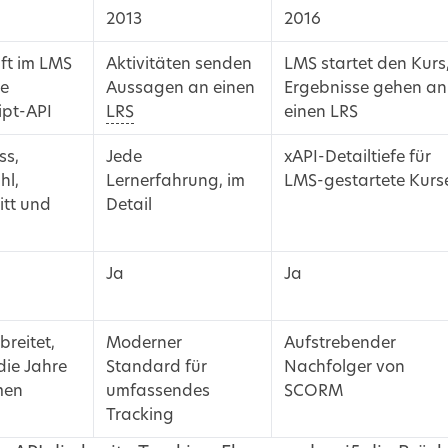
2013
2016
ft im
LMS
Aktivitäten senden
LMS
startet den Kurs
ne
Aussagen an einen
Ergebnisse gehen an
ipt-API
LRS
einen
LRS
ss,
Jede
xAPI
-Detailtiefe für
hl,
Lernerfahrung, im
LMS
-gestartete Kurs
itt und
Detail
Ja
Ja
breitet,
Moderner
Aufstrebender
die Jahre
Standard für
Nachfolger von
men
umfassendes
SCORM
Tracking