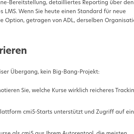
e-Bereitstellung, detailliertes Reporting über den
es
LMS
. Wenn Sie heute einen Standard für neue
ere Option, getragen von ADL, derselben Organisati
rieren
eiser Übergang, kein Big-Bang-Projekt:
otieren Sie, welche Kurse wirklich reicheres Tracki
lattform cmi5-Starts unterstützt und Zugriff auf ei
urse als cmi5 aus Ihrem Autorentool, die meisten