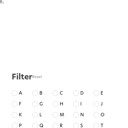
e,
Filter
Reset
A
B
C
D
E
F
G
H
I
J
K
L
M
N
O
P
Q
R
S
T