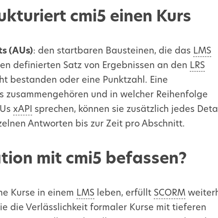
ukturiert cmi5 einen Kurs
ts (AUs)
: den startbaren Bausteinen, die das
LMS
en definierten Satz von Ergebnissen an den
LRS
ht bestanden oder eine Punktzahl. Eine
Us zusammengehören und in welcher Reihenfolge
AUs
xAPI
sprechen, können sie zusätzlich jedes Deta
nzelnen Antworten bis zur Zeit pro Abschnitt.
ation mit cmi5 befassen?
che Kurse in einem
LMS
leben, erfüllt
SCORM
weiter
e die Verlässlichkeit formaler Kurse mit tieferen