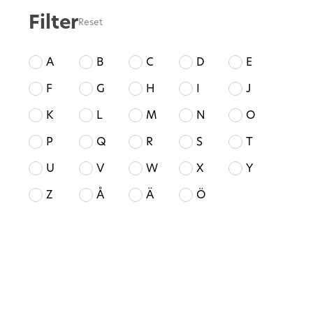
Filter
Reset
A
B
C
D
E
F
G
H
I
J
K
L
M
N
O
P
Q
R
S
T
U
V
W
X
Y
Z
Å
Ä
Ö