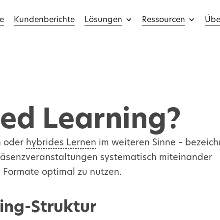
e
Kundenberichte
Lösungen
Ressourcen
Übe
ded Learning?
n oder
hybrides Lernen
im weiteren Sinne – bezeich
räsenzveranstaltungen systematisch miteinander
er Formate optimal zu nutzen.
ing-Struktur