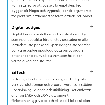
genom att koppla ny information till det vi redan
kan, i stället för att passivt ta emot den. Teorin
bygger på Piaget och Vygotskij och är argumentet
för praktiskt, erfarenhetsbaserat lärande på jobbet.
Digital badges
Digital badges är delbara och verifierbara intyg
som visar specifika färdigheter, prestationer eller
lärandemilstolpar. Med Open Badges-standarden
bär varje badge inbäddad data om utfärdare,
kriterier och datum, så att vem som helst kan
verifiera vad den står för.
EdTech
EdTech (Educational Technology) är de digitala
verktyg, plattformar och programvaror som stödjer
undervisning, lärande och utbildning. Det omfattar
allt från LMS- och LXP-plattformar till
författarverktyg, video och AI-stöd, i både skolan