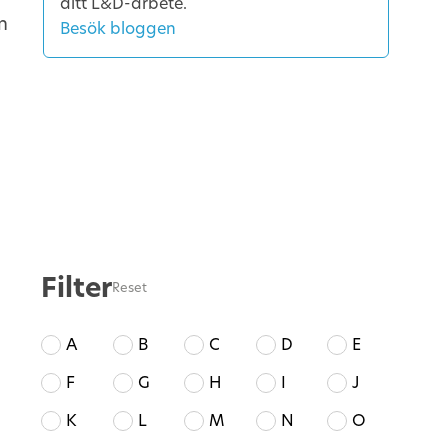
ditt L&D-arbete.
n
Besök bloggen
Filter
Reset
A
B
C
D
E
F
G
H
I
J
K
L
M
N
O