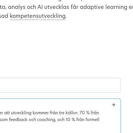
ta, analys och AI utvecklas får adaptive learning e
ssad
kompetensutveckling
.
 att utveckling kommer från tre källor: 70 % från
e som feedback och coaching, och 10 % från formell