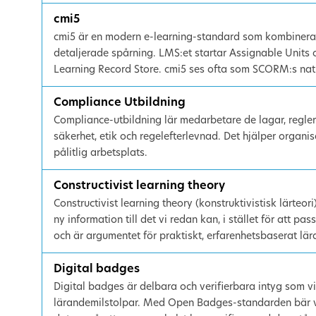
cmi5
cmi5 är en modern e-learning-standard som kombinerar
detaljerade spårning. LMS:et startar Assignable Units o
Learning Record Store. cmi5 ses ofta som SCORM:s natur
Compliance Utbildning
Compliance-utbildning lär medarbetare de lagar, regler 
säkerhet, etik och regelefterlevnad. Det hjälper organi
pålitlig arbetsplats.
Constructivist learning theory
Constructivist learning theory (konstruktivistisk lärteo
ny information till det vi redan kan, i stället för att p
och är argumentet för praktiskt, erfarenhetsbaserat lä
Digital badges
Digital badges är delbara och verifierbara intyg som vis
lärandemilstolpar. Med Open Badges-standarden bär va