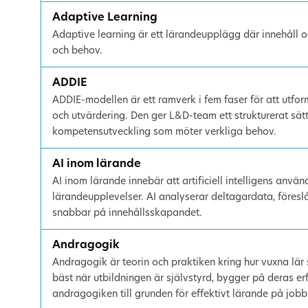
Adaptive Learning
Adaptive learning är ett lärandeupplägg där innehåll o
och behov.
ADDIE
ADDIE-modellen är ett ramverk i fem faser för att utfor
och utvärdering. Den ger L&D-team ett strukturerat sä
kompetensutveckling som möter verkliga behov.
AI inom lärande
AI inom lärande innebär att artificiell intelligens anv
lärandeupplevelser. AI analyserar deltagardata, föreslå
snabbar på innehållsskapandet.
Andragogik
Andragogik är teorin och praktiken kring hur vuxna lär
bäst när utbildningen är självstyrd, bygger på deras er
andragogiken till grunden för effektivt lärande på jobb