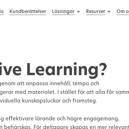
is
Kundberättelser
Lösningar
Resurser
Om o
ive Learning?
 genom att anpassa innehåll, tempo och
erar med materialet. I stället för att alla får sa
ividuella kunskapsluckor och framsteg.
ing effektivare lärande och högre engagemang,
n behärskas. För deltagare skapas en mer relevan