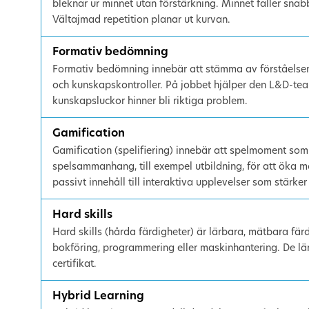
bleknar ur minnet utan förstärkning. Minnet faller snabb
Vältajmad repetition planar ut kurvan.
Formativ bedömning
Formativ bedömning innebär att stämma av förståelsen
och kunskapskontroller. På jobbet hjälper den L&D-tea
kunskapsluckor hinner bli riktiga problem.
Gamification
Gamification (spelifiering) innebär att spelmoment so
spelsammanhang, till exempel utbildning, för att öka 
passivt innehåll till interaktiva upplevelser som stärk
Hard skills
Hard skills (hårda färdigheter) är lärbara, mätbara färdi
bokföring, programmering eller maskinhantering. De lärs 
certifikat.
Hybrid Learning