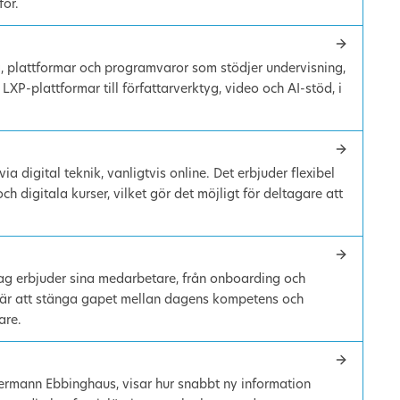
för.
g, plattformar och programvaror som stödjer undervisning,
LXP-plattformar till författarverktyg, video och AI-stöd, i
a digital teknik, vanligtvis online. Det erbjuder flexibel
 digitala kurser, vilket gör det möjligt för deltagare att
etag erbjuder sina medarbetare, från onboarding och
et är att stänga gapet mellan dagens kompetens och
are.
Hermann Ebbinghaus, visar hur snabbt ny information