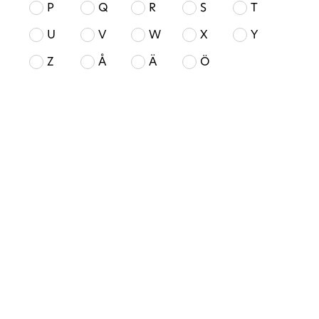
P
Q
R
S
T
U
V
W
X
Y
Z
Å
Ä
Ö