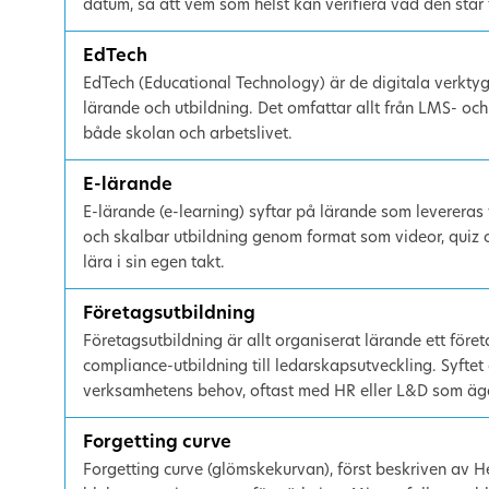
datum, så att vem som helst kan verifiera vad den står 
EdTech
EdTech (Educational Technology) är de digitala verkty
lärande och utbildning. Det omfattar allt från LMS- och 
både skolan och arbetslivet.
E-lärande
E-lärande (e-learning) syftar på lärande som levereras vi
och skalbar utbildning genom format som videor, quiz och
lära i sin egen takt.
Företagsutbildning
Företagsutbildning är allt organiserat lärande ett för
compliance-utbildning till ledarskapsutveckling. Syft
verksamhetens behov, oftast med HR eller L&D som äg
Forgetting curve
Forgetting curve (glömskekurvan), först beskriven av 