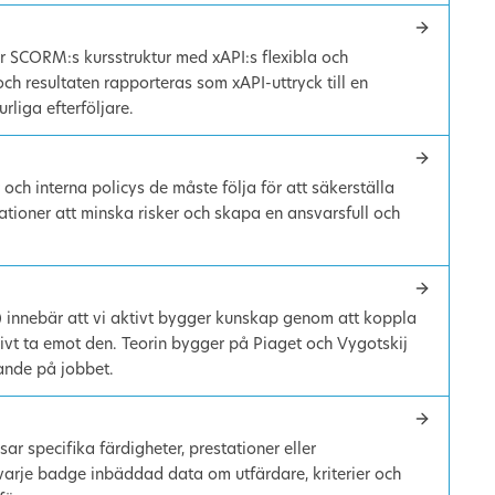
 SCORM:s kursstruktur med xAPI:s flexibla och
ch resultaten rapporteras som xAPI-uttryck till en
liga efterföljare.
och interna policys de måste följa för att säkerställa
sationer att minska risker och skapa en ansvarsfull och
ri) innebär att vi aktivt bygger kunskap genom att koppla
assivt ta emot den. Teorin bygger på Piaget och Vygotskij
rande på jobbet.
ar specifika färdigheter, prestationer eller
rje badge inbäddad data om utfärdare, kriterier och