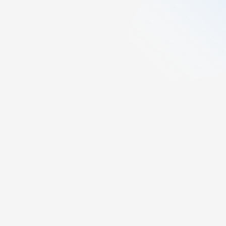
5
min läsning
Publicerad:
July 29, 2025
Senast uppdaterad:
September 9,
2025