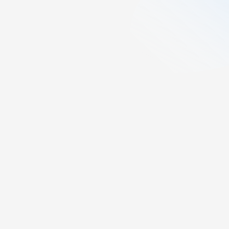
3
min lesning
Publisert:
December 16, 2025
Sist oppdatert:
December 17, 2025