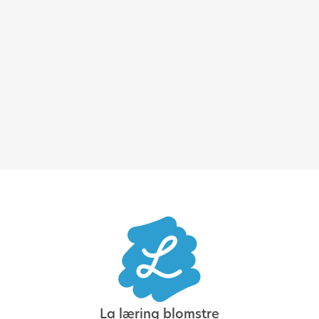
Kundehistorier
June 2, 2026
Katarina Pietrzak: AI gjør
menneskelige drivkrefter
viktigere enn noensinne
La læring blomstre