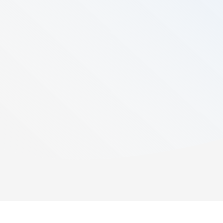
5
min läsning
Publicerad:
July 30, 2025
Senast uppdaterad:
July 30, 2025