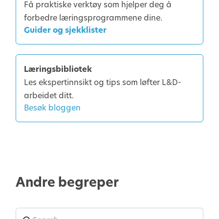
det daglige arbeidet.
Få praktiske verktøy som hjelper deg å
på kontinuerlig utvikling,
forbedre læringsprogrammene dine.
kompetansebygging og
Guider og sjekklister
karriereutvikling. Læring er en del av
utvikling, men utvikling går utover
enkeltstående læringsaktiviteter.
Læringsbibliotek
Les ekspertinnsikt og tips som løfter L&D-
arbeidet ditt.
Besøk bloggen
Andre begreper