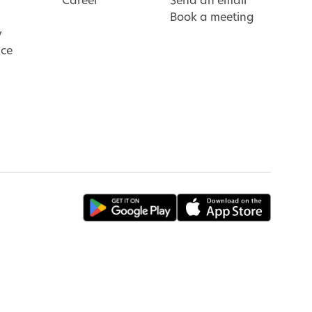
Career
Send an email
Book a meeting
y
ice