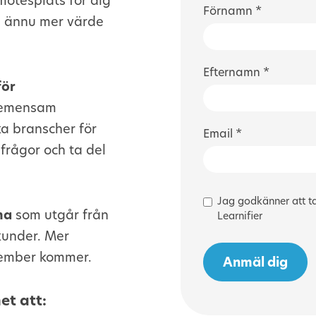
mötesplats för dig
Förnamn *
få ännu mer värde
Efternamn *
för
 gemensam
ka branscher för
Email *
 frågor och ta del
Jag godkänner att t
ma
som utgår från
Learnifier
kunder. Mer
tember kommer.
et att: