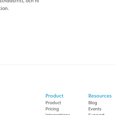
tnadsfritt, och ni
ion.
Product
Resources
Product
Blog
Pricing
Events