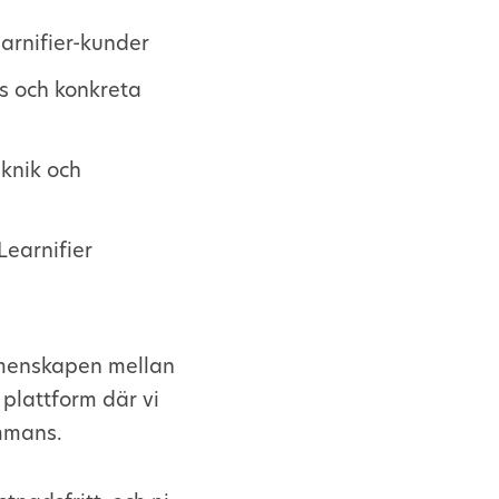
arnifier-kunder
es och konkreta
eknik och
Learnifier
emenskapen mellan
plattform där vi
ammans.