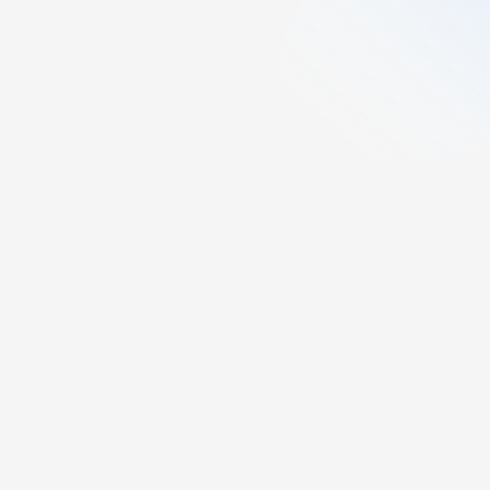
3
min lesning
Publisert:
December 10, 2025
Sist oppdatert:
December 10,
2025