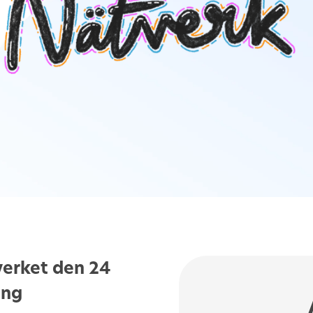
erket
den
24
ing