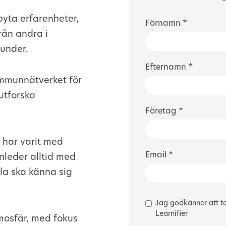
tbyta erfarenheter,
Förnamn *
rån andra i
kunder.
Efternamn *
ommunnätverket för
utforska
Företag *
r har varit med
Email *
nleder alltid med
lla ska känna sig
Jag godkänner att t
Learnifier
tmosfär, med fokus